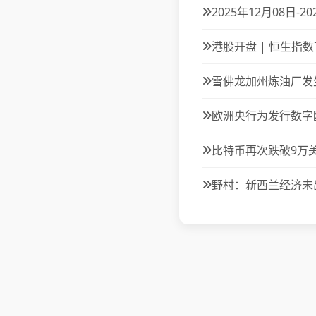
2025年12月08日
港股开盘 | 恒生指数
雪佛龙加州炼油厂发
欧洲央行为发行数字
比特币再次跌破9万
野村：新西兰经济未